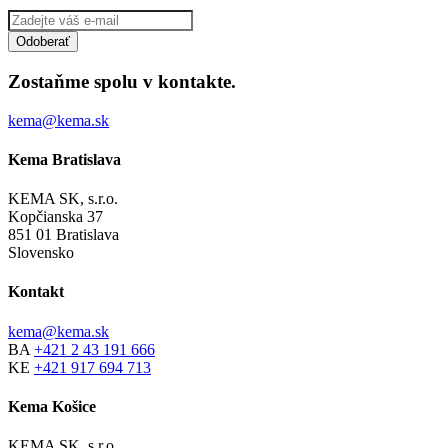
Zostaňme spolu v kontakte.
kema@kema.sk
Kema Bratislava
KEMA SK, s.r.o.
Kopčianska 37
851 01 Bratislava
Slovensko
Kontakt
kema@kema.sk
BA
+421 2 43 191 666
KE
+421 917 694 713
Kema Košice
KEMA SK, s.r.o.