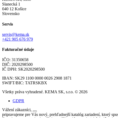
Slanecká 1
040 12 Košice
Slovensko
Servis
servis@kema.sk
+421 905 676 979
Fakturačné údaje
IČO: 31350658
DIČ: 2020298500
IČ DPH: SK2020298500
IBAN: SK29 1100 0000 0026 2908 1871
SWIFT/BIC: TATRSKBX
Všetky práva vyhradené. KEMA SK, s.r.o. © 2026
GDPR
Vážení zákazníci,
pripravujeme pre Vás nový, prehľadnejší katalóg zariadení, ktorý spu