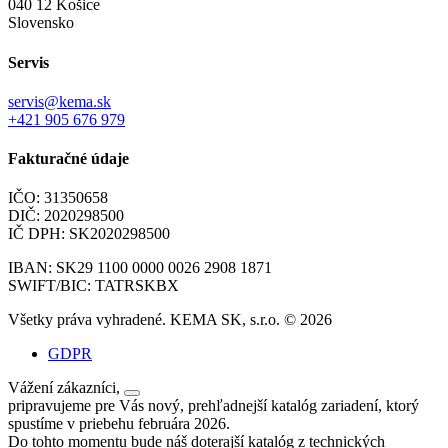
040 12 Košice
Slovensko
Servis
servis@kema.sk
+421 905 676 979
Fakturačné údaje
IČO: 31350658
DIČ: 2020298500
IČ DPH: SK2020298500
IBAN: SK29 1100 0000 0026 2908 1871
SWIFT/BIC: TATRSKBX
Všetky práva vyhradené. KEMA SK, s.r.o. © 2026
GDPR
Vážení zákazníci,
pripravujeme pre Vás nový, prehľadnejší katalóg zariadení, ktorý
spustíme v priebehu februára 2026.
Do tohto momentu bude náš doterajší katalóg z technických